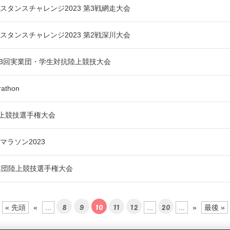
スタンスチャレンジ2023 第3戦網走大会
スタンスチャレンジ2023 第2戦深川大会
63回実業団・学生対抗陸上競技大会
rathon
陸上競技選手権大会
マラソン2023
業団陸上競技選手権大会
8
9
10
11
12
20
« 先頭
«
...
...
...
»
最後 »