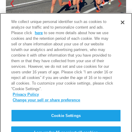
We collect unique personal identifier such as cookies to
analyze our traffic and to personalize content and ads.
Please click
here
to see more details about how we use
cookies and the retention period of each cookie. We may
sell or share information about your use of our website
to/with our analytics and advertising partners, who may
combine it with other information that you have provided to
them or that they have collected from your use of their
services. However, we do not set and use cookies for our
users under 16 years of age. Please click “I am under 16 or
reject all cookies” if you are under the age of 16 or to reject
all cookies. To customize your cookie settings, please click
“Cookie Settings”.
Privacy Policy
Change your sell or share preference
PAGE TOP
Cookie Settings
利用規約
個人情報保護について