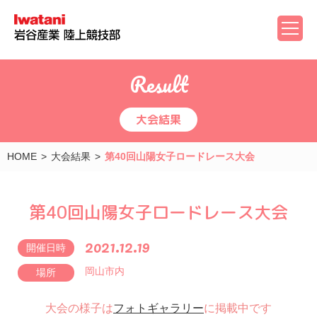
Result
大会結果
HOME
大会結果
第40回山陽女子ロードレース大会
第40回山陽女子ロードレース大会
2021.12.19
開催日時
岡山市内
場所
大会の様子は
フォトギャラリー
に掲載中です