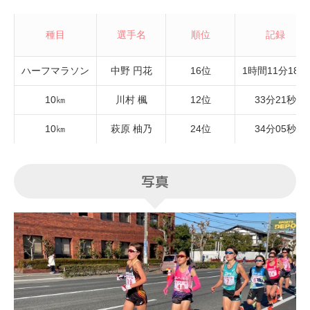
種目
選手名
順位
記録
ハーフマラソン
中野 円花
16位
1時間11分18秒
10㎞
川村 楓
12位
33分21秒
10㎞
萩原 柚乃
24位
34分05秒
写真