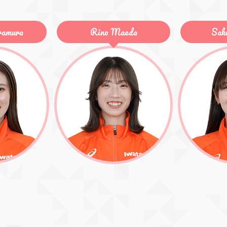
eda
Sakura Nishio
Aya