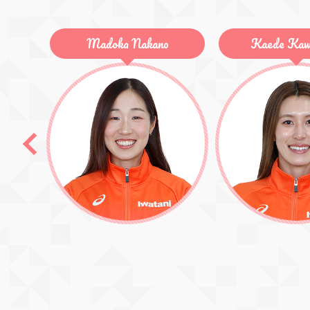
Kaede Kawamura
Rino Ma