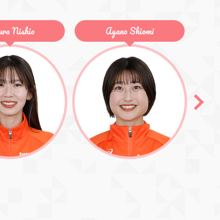
no Shiomi
Chihiro Sato