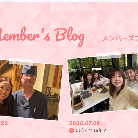
mber's Blog
メンバーズ
.22
2026.07.08
！
出会って15年？