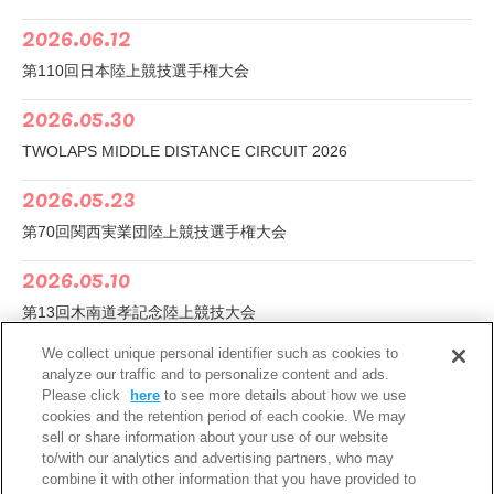
2026.06.12
第110回日本陸上競技選手権大会
2026.05.30
TWOLAPS MIDDLE DISTANCE CIRCUIT 2026
2026.05.23
第70回関西実業団陸上競技選手権大会
2026.05.10
第13回木南道孝記念陸上競技大会
2026.05.10
We collect unique personal identifier such as cookies to
analyze our traffic and to personalize content and ads.
仙台国際ハーフマラソン2026
Please click
here
to see more details about how we use
cookies and the retention period of each cookie. We may
2026.05.04
sell or share information about your use of our website
to/with our analytics and advertising partners, who may
第37回ゴールデンゲームズinのべおか
combine it with other information that you have provided to