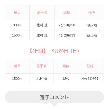
種目
選手名
記録
備考
800m
北村 凜
2分10秒58
2組2着
1500m
北村 凜
4分28秒33
2組5着
【2日目】 9月28日（日）
種目
選手名
順位
記録
1500m
北村 凜
12位
4分41秒97
選手コメント