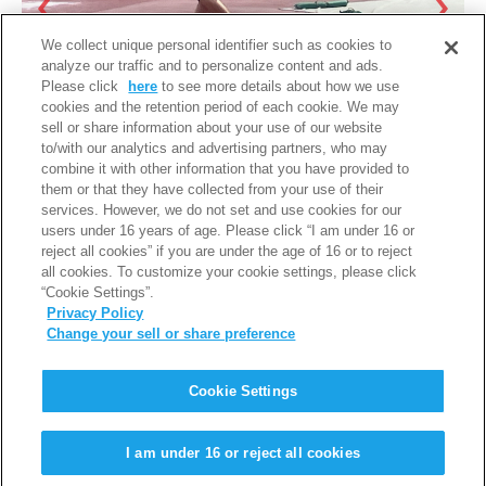
We collect unique personal identifier such as cookies to
analyze our traffic and to personalize content and ads.
Please click
here
to see more details about how we use
cookies and the retention period of each cookie. We may
sell or share information about your use of our website
to/with our analytics and advertising partners, who may
combine it with other information that you have provided to
them or that they have collected from your use of their
services. However, we do not set and use cookies for our
users under 16 years of age. Please click “I am under 16 or
reject all cookies” if you are under the age of 16 or to reject
all cookies. To customize your cookie settings, please click
“Cookie Settings”.
Privacy Policy
Change your sell or share preference
PAGE TOP
Cookie Settings
利用規約
個人情報保護について
I am under 16 or reject all cookies
Copyright © Iwatani Corporation. All Rights Reserved.