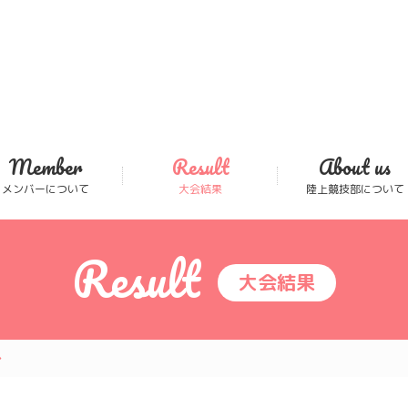
Member
Result
About us
メンバーについて
大会結果
陸上競技部について
Result
大会結果
か