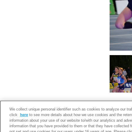
We collect unique personal identifier such as cookies to analyze our tra
click
here
to see more details about how we use cookies and the retent
information about your use of our website to/with our analytics and adve
information that you have provided to them or that they have collected 
not set and use cookies for our users under 16 years of age. Please click