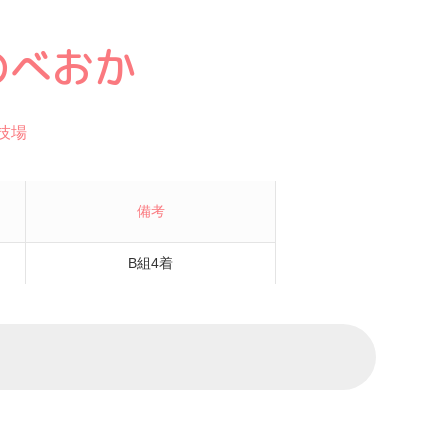
のべおか
技場
備考
B組4着