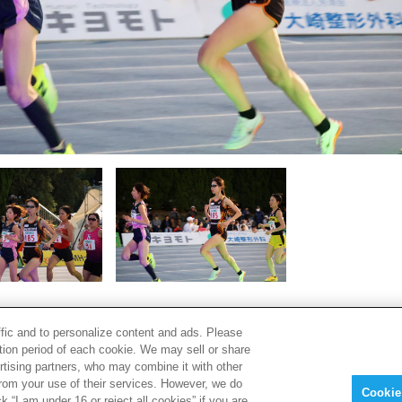
ffic and to personalize content and ads. Please
ion period of each cookie. We may sell or share
rtising partners, who may combine it with other
from your use of their services. However, we do
PAGE TOP
Cookie
 “I am under 16 or reject all cookies” if you are