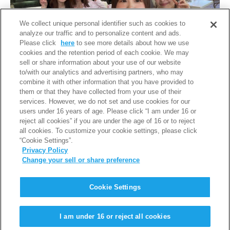
We collect unique personal identifier such as cookies to
analyze our traffic and to personalize content and ads.
Please click
here
to see more details about how we use
cookies and the retention period of each cookie. We may
sell or share information about your use of our website
to/with our analytics and advertising partners, who may
combine it with other information that you have provided to
them or that they have collected from your use of their
services. However, we do not set and use cookies for our
users under 16 years of age. Please click “I am under 16 or
< 前のページ
一覧
次のページ >
reject all cookies” if you are under the age of 16 or to reject
all cookies. To customize your cookie settings, please click
“Cookie Settings”.
Privacy Policy
Change your sell or share preference
PAGE TOP
Cookie Settings
利用規約
個人情報保護について
I am under 16 or reject all cookies
Copyright © Iwatani Corporation. All Rights Reserved.