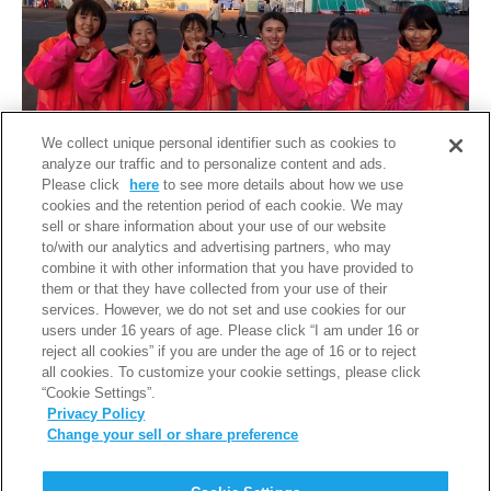
We collect unique personal identifier such as cookies to
analyze our traffic and to personalize content and ads.
Please click
here
to see more details about how we use
cookies and the retention period of each cookie. We may
sell or share information about your use of our website
to/with our analytics and advertising partners, who may
出走した6名、左から若井、中野（本人）、前田、川
combine it with other information that you have provided to
村、久木、安井
them or that they have collected from your use of their
services. However, we do not set and use cookies for our
users under 16 years of age. Please click “I am under 16 or
< 前のページ
一覧
次のページ >
reject all cookies” if you are under the age of 16 or to reject
all cookies. To customize your cookie settings, please click
“Cookie Settings”.
Privacy Policy
Change your sell or share preference
PAGE TOP