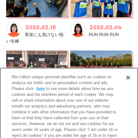
2026.02.18
2026.02.04
寒波にも負けない熱
RUN RUN RUN
い冬練
We collect unique personal identifier such as cookies to
analyze our traffic and to personalize content and ads.
Please click
here
to see more details about how we use
cookies and the retention period of each cookie. We may
2026.01.21
2026.01.07
sell or share information about your use of our website
to/with our analytics and advertising partners, who may
2026年
さらに強いチームに
combine it with other information that you have provided to
なっていくために
them or that they have collected from your use of their
services. However, we do not set and use cookies for our
users under 16 years of age. Please click “I am under 16 or
1
2
«
reject all cookies” if you are under the age of 16 or to reject