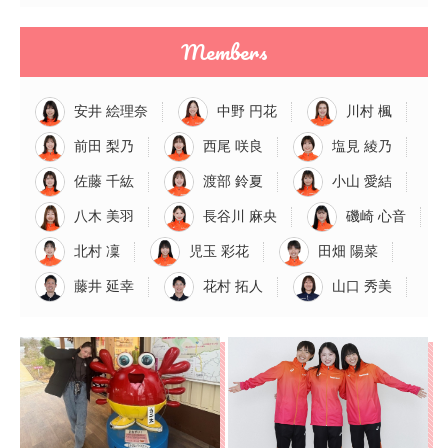
Members
安井 絵理奈
中野 円花
川村 楓
前田 梨乃
西尾 咲良
塩見 綾乃
佐藤 千紘
渡部 鈴夏
小山 愛結
八木 美羽
長谷川 麻央
磯崎 心音
北村 凜
児玉 彩花
田畑 陽菜
藤井 延幸
花村 拓人
山口 秀美